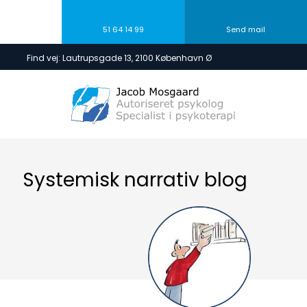
51 64 14 99
Send mail
​Find vej: Lautrupsgade 13, 2100 København Ø
Systemisk narrativ blog