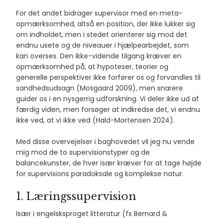
For det andet bidrager supervisor med en meta-
opmærksomhed, altså en position, der ikke lukker sig
om indholdet, men i stedet orienterer sig mod det
endnu usete og de niveauer i hjælpearbejdet, som
kan overses. Den ikke-vidende tilgang kræver en
opmærksomhed på, at hypoteser, teorier og
generelle perspektiver ikke forfører os og forvandles til
sandhedsudsagn (Mosgaard 2009), men snarere
guider os i en nysgerrig udforskning. Vi deler ikke ud af
færdig viden, men forsøger at indkredse det, vi endnu
ikke ved, at vi ikke ved (Hald-Mortensen 2024).
Med disse overvejelser i baghovedet vil jeg nu vende
mig mod de to supervisionstyper og de
balancekunster, de hver især kræver for at tage højde
for supervisions paradoksale og komplekse natur.
1. Læringssupervision
Især i engelsksproget litteratur (fx Bernard &