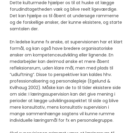
Dette kulturmøde hjælper os til at huske at lægge
forudindtagetheden væk og blive reelt ligeværdige.
Det kan hjælpe os til åbent at undersøge rammerne
og de forskellige ønsker, der kunne eksistere, og starte
samtalen der.
En ledelse kunne fx ønske, at supervisionen har et klart
formål, og kan også have bredere organisatoriske
ønsker om kompetenceudvikling eller lignende. En
medarbejder kan derimod ønske et mere åbent
refleksionsrum, uden klare mål, men med plads til
”udluftning”. Disse to perspektiver kan kaldes hhv.
professionalisering og personalepleje (Egelund &
Kvilhaug 2002). Måske kan de to til tider eksistere side
om side: I læringssupervision kan det give mening i
perioder at lægge udviklingsaspektet til side og blive
mere konsultativ, mens konsultativ supervision i
mange sammenhænge sagtens vil kunne rumme
individuelle læringsmål for fx en personalegruppe.