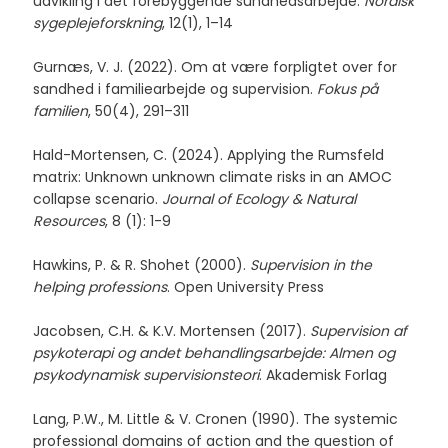
udvikling i det forebyggende sundhedsarbejde.
Nordisk
sygeplejeforskning
, 12(1), 1–14
Gurnæs, V. J. (2022). Om at være forpligtet over for
sandhed i familiearbejde og supervision.
Fokus på
familien
, 50(4), 291–311
Hald-Mortensen, C. (2024). Applying the Rumsfeld
matrix: Unknown unknown climate risks in an AMOC
collapse scenario.
Journal of Ecology & Natural
Resources
, 8 (1): 1-9
Hawkins, P. & R. Shohet (2000).
Supervision in the
helping professions
. Open University Press
Jacobsen, C.H. & K.V. Mortensen (2017).
Supervision af
psykoterapi og andet behandlingsarbejde: Almen og
psykodynamisk supervisionsteori
. Akademisk Forlag
Lang, P.W., M. Little & V. Cronen (1990). The systemic
professional domains of action and the question of