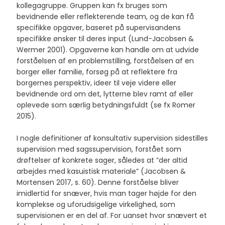
kollegagruppe. Gruppen kan fx bruges som
bevidnende eller reflekterende team, og de kan få
specifikke opgaver, baseret på supervisandens
specifikke ønsker til deres input (Lund-Jacobsen &
Wermer 2001). Opgaverne kan handle om at udvide
forståelsen af en problemstilling, forståelsen af en
borger eller familie, forsøg på at reflektere fra
borgernes perspektiv, ideer til veje videre eller
bevidnende ord om det, lytterne blev ramt af eller
oplevede som særlig betydningsfuldt (se fx Romer
2015).
​I nogle definitioner af konsultativ supervision sidestilles
supervision med sagssupervision, forstået som
drøftelser af konkrete sager, således at ”der altid
arbejdes med kasuistisk materiale” (Jacobsen &
Mortensen 2017, s. 60). Denne forståelse bliver
imidlertid for snæver, hvis man tager højde for den
komplekse og uforudsigelige virkelighed, som
supervisionen er en del af. For uanset hvor snævert et