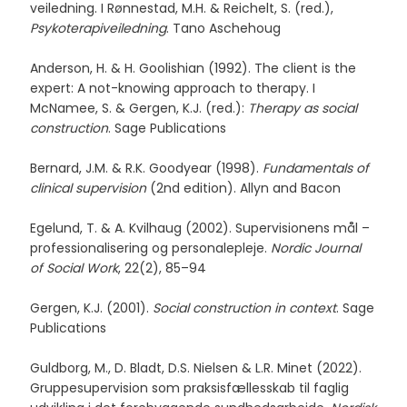
veiledning. I Rønnestad, M.H. & Reichelt, S. (red.),
Psykoterapiveiledning
. Tano Aschehoug
Anderson, H. & H. Goolishian (1992). The client is the
expert: A not-knowing approach to therapy. I
McNamee, S. & Gergen, K.J. (red.):
Therapy as social
construction
. Sage Publications
Bernard, J.M. & R.K. Goodyear (1998).
Fundamentals of
clinical supervision
(2nd edition). Allyn and Bacon
Egelund, T. & A. Kvilhaug (2002). Supervisionens mål –
professionalisering og personalepleje.
Nordic Journal
of Social Work
, 22(2), 85–94
Gergen, K.J. (2001).
Social construction in context
. Sage
Publications
Guldborg, M., D. Bladt, D.S. Nielsen & L.R. Minet (2022).
Gruppesupervision som praksisfællesskab til faglig