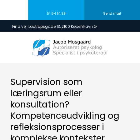
51 64 14 99
Send mail
​Find vej: Lautrupsgade 13, 2100 København Ø
Supervision som
læringsrum eller
konsultation?​
​Kompetenceudvikling og
refleksionsprocesser i
komplekse kontekster​