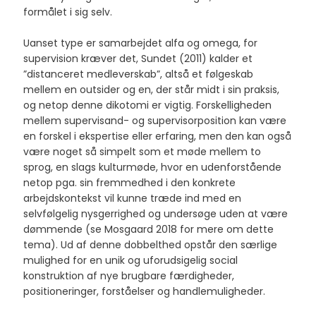
formålet i sig selv.
Uanset type er samarbejdet alfa og omega, for
supervision kræver det, Sundet (2011) kalder et
”distanceret medleverskab”, altså et følgeskab
mellem en outsider og en, der står midt i sin praksis,
og netop denne dikotomi er vigtig. Forskelligheden
mellem supervisand- og supervisorposition kan være
en forskel i ekspertise eller erfaring, men den kan også
være noget så simpelt som et møde mellem to
sprog, en slags kulturmøde, hvor en udenforstående
netop pga. sin fremmedhed i den konkrete
arbejdskontekst vil kunne træde ind med en
selvfølgelig nysgerrighed og undersøge uden at være
dømmende (se Mosgaard 2018 for mere om dette
tema). Ud af denne dobbelthed opstår den særlige
mulighed for en unik og uforudsigelig social
konstruktion af nye brugbare færdigheder,
positioneringer, forståelser og handlemuligheder.