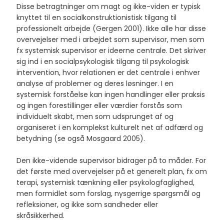
Disse betragtninger om magt og ikke-viden er typisk
knyttet til en socialkonstruktionistisk tilgang til
professionelt arbejde (Gergen 2001). Ikke alle har disse
overvejelser med i arbejdet som supervisor, men som
fx systemisk supervisor er ideerne centrale. Det skriver
sig ind i en socialpsykologisk tilgang til psykologisk
intervention, hvor relationen er det centrale i enhver
analyse af problemer og deres løsninger. I en
systemisk forståelse kan ingen handlinger eller praksis
og ingen forestillinger eller værdier forstås som
individuelt skabt, men som udsprunget af og
organiseret i en komplekst kulturelt net af adfærd og
betydning (se også Mosgaard 2005).
​Den ikke-vidende supervisor bidrager på to måder. For
det første med overvejelser på et generelt plan, fx om
terapi, systemisk tænkning eller psykologfaglighed,
men formidlet som forslag, nysgerrige spørgsmål og
refleksioner, og ikke som sandheder eller
skråsikkerhed.