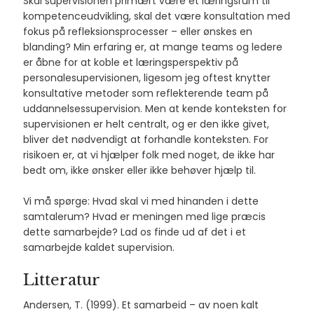
Skal supervisionen primært være et læringsrum til
kompetenceudvikling, skal det være konsultation med
fokus på refleksionsprocesser – eller ønskes en
blanding? Min erfaring er, at mange teams og ledere
er åbne for at koble et læringsperspektiv på
personalesupervisionen, ligesom jeg oftest knytter
konsultative metoder som reflekterende team på
uddannelsessupervision. Men at kende konteksten for
supervisionen er helt centralt, og er den ikke givet,
bliver det nødvendigt at forhandle konteksten. For
risikoen er, at vi hjælper folk med noget, de ikke har
bedt om, ikke ønsker eller ikke behøver hjælp til.
Vi må spørge: Hvad skal vi med hinanden i dette
samtalerum? Hvad er meningen med lige præcis
dette samarbejde? Lad os finde ud af det i et
samarbejde kaldet supervision.
Litteratur
Andersen, T. (1999). Et samarbeid – av noen kalt