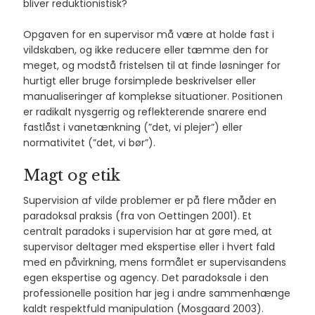
bliver reduktionistisk?
Opgaven for en supervisor må være at holde fast i
vildskaben, og ikke reducere eller tæmme den for
meget, og modstå fristelsen til at finde løsninger for
hurtigt eller bruge forsimplede beskrivelser eller
manualiseringer af komplekse situationer. Positionen
er radikalt nysgerrig og reflekterende snarere end
fastlåst i vanetænkning (”det, vi plejer”) eller
normativitet (”det, vi bør”).
Magt og etik
Supervision af vilde problemer er på flere måder en
paradoksal praksis (fra von Oettingen 2001). Et
centralt paradoks i supervision har at gøre med, at
supervisor deltager med ekspertise eller i hvert fald
med en påvirkning, mens formålet er supervisandens
egen ekspertise og agency. Det paradoksale i den
professionelle position har jeg i andre sammenhænge
kaldt respektfuld manipulation (Mosgaard 2003).