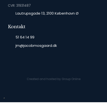
CVR: 31931487
​Lautrupsgade 13, 2100 København Ø
Kontakt
51 64 14 99
jm@jacobmosgaard.dk​
Created and hosted by Group Online