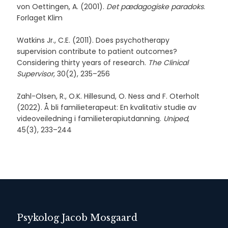
von Oettingen, A. (2001).
Det pædagogiske paradoks
.
Forlaget Klim
Watkins Jr., C.E. (2011). Does psychotherapy
supervision contribute to patient outcomes?
Considering thirty years of research.
The Clinical
Supervisor
, 30(2), 235–256
Zahl-Olsen, R., O.K. Hillesund, O. Ness and F. Oterholt
(2022). Å bli familieterapeut: En kvalitativ studie av
videoveiledning i familieterapiutdanning.
Uniped
,
45(3), 233–244
Psykolog Jacob Mosgaard