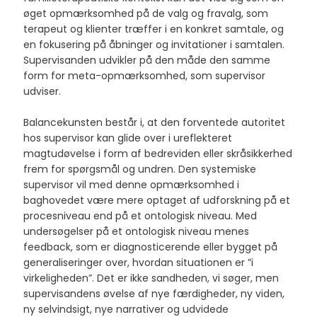
øget opmærksomhed på de valg og fravalg, som
terapeut og klienter træffer i en konkret samtale, og
en fokusering på åbninger og invitationer i samtalen.
Supervisanden udvikler på den måde den samme
form for meta-opmærksomhed, som supervisor
udviser.
Balancekunsten består i, at den forventede autoritet
hos supervisor kan glide over i ureflekteret
magtudøvelse i form af bedreviden eller skråsikkerhed
frem for spørgsmål og undren. Den systemiske
supervisor vil med denne opmærksomhed i
baghovedet være mere optaget af udforskning på et
procesniveau end på et ontologisk niveau. Med
undersøgelser på et ontologisk niveau menes
feedback, som er diagnosticerende eller bygget på
generaliseringer over, hvordan situationen er ”i
virkeligheden”. Det er ikke sandheden, vi søger, men
supervisandens øvelse af nye færdigheder, ny viden,
ny selvindsigt, nye narrativer og udvidede