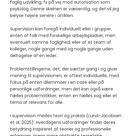
faglig udvikling, fx på vej mod autorisation som
psykolog. Denne skelnen er væsentlig, og det vil jeg
belyse nøjere senere i artiklen.
​Supervision kan foregå individuelt eller i grupper,
enten af folk med forskellige arbejdspladser, men
eventuelt samme faglighed, eller af et team af
kolleger, nogle gange med og nogle gange uden
deltagelse af en leder.
Problemstillingerne, det, der sætter gang i og giver
mening til supervisionen, er oftest individuelle, med
fokus på enten dilemmaer i en case eller på
personlige udfordringer, men det kan også være
fælles problematikker, enten en fælles sag eller et
tema af relevans for alle.
I supervision mødes teori og praksis (Lund-Jacobsen
et al. 2025). Hverdagens udfordringer finder deres
betydning inspireret af teorier og professionelle
erfaringer, mens mere abstrakte teoretiske