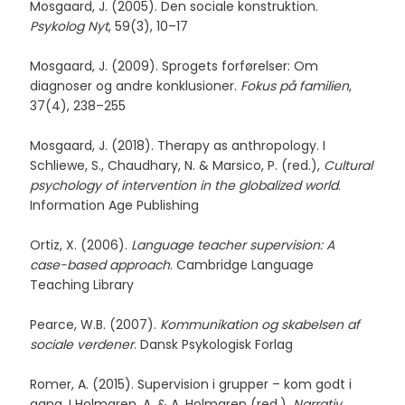
Mosgaard, J. (2005). Den sociale konstruktion.
Psykolog Nyt
, 59(3), 10–17
Mosgaard, J. (2009). Sprogets forførelser: Om
diagnoser og andre konklusioner.
Fokus på familien
,
37(4), 238–255
Mosgaard, J. (2018). Therapy as anthropology. I
Schliewe, S., Chaudhary, N. & Marsico, P. (red.),
Cultural
psychology of intervention in the globalized world
.
Information Age Publishing
Ortiz, X. (2006).
Language teacher supervision: A
case-based approach
. Cambridge Language
Teaching Library
Pearce, W.B. (2007).
Kommunikation og skabelsen af
sociale verdener
. Dansk Psykologisk Forlag
Romer, A. (2015). Supervision i grupper – kom godt i
gang. I Holmgren, A. & A. Holmgren (red.),
Narrativ