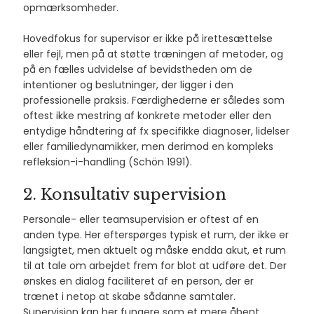
opmærksomheder.
Hovedfokus for supervisor er ikke på irettesættelse
eller fejl, men på at støtte træningen af metoder, og
på en fælles udvidelse af bevidstheden om de
intentioner og beslutninger, der ligger i den
professionelle praksis. Færdighederne er således som
oftest ikke mestring af konkrete metoder eller den
entydige håndtering af fx specifikke diagnoser, lidelser
eller familiedynamikker, men derimod en kompleks
refleksion-i-handling (Schön 1991).
2. Konsultativ supervision
Personale- eller teamsupervision er oftest af en
anden type. Her efterspørges typisk et rum, der ikke er
langsigtet, men aktuelt og måske endda akut, et rum
til at tale om arbejdet frem for blot at udføre det. Der
ønskes en dialog faciliteret af en person, der er
trænet i netop at skabe sådanne samtaler.
Supervision kan her fungere som et mere åbent