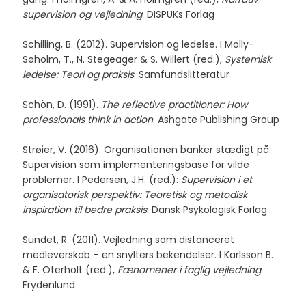
supervision og vejledning
. DISPUKs Forlag
Schilling, B. (2012). Supervision og ledelse. I Molly-
Søholm, T., N. Stegeager & S. Willert (red.),
Systemisk
ledelse: Teori og praksis
. Samfundslitteratur
Schön, D. (1991).
The reflective practitioner: How
professionals think in action
. Ashgate Publishing Group
Strøier, V. (2016). Organisationen banker stædigt på:
Supervision som implementeringsbase for vilde
problemer. I Pedersen, J.H. (red.):
Supervision i et
organisatorisk perspektiv: Teoretisk og metodisk
inspiration til bedre praksis
. Dansk Psykologisk Forlag
Sundet, R. (2011). Vejledning som distanceret
medleverskab – en snylters bekendelser. I Karlsson B.
& F. Oterholt (red.),
Fænomener i faglig vejledning
.
Frydenlund