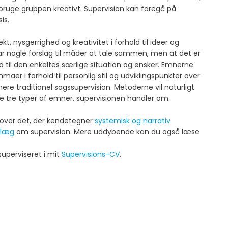
 bruge gruppen kreativt. Supervision kan foregå på
s.​
, nysgerrighed og kreativitet i forhold til ideer og
ar nogle forslag til måder at tale sammen, men at det er
old til den enkeltes særlige situation og ønsker. Emnerne
maer i forhold til personlig stil og udviklingspunkter over
ere traditionel sagssupervision. Metoderne vil naturligt
f de tre typer af emner, supervisionen handler om.​
er over det, der kendetegner
systemisk og narrativ
dlæg
om supervision. Mere uddybende kan du også læse
uperviseret i mit
Supervisions-CV
.