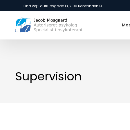
​Find vej: Lautrupsgade 13, 2100 København Ø
Mos
Supervision