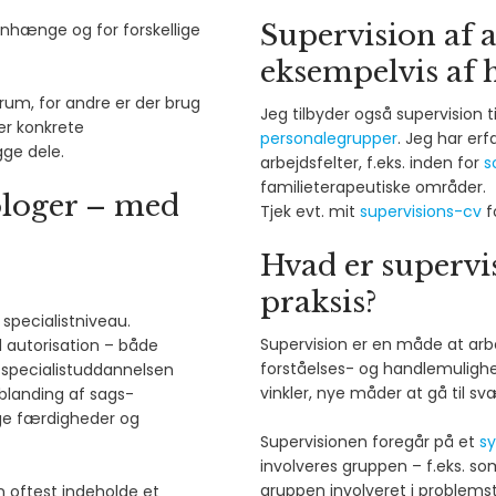
Supervision af 
enhænge og for forskellige
eksempelvis af 
srum, for andre er der brug
Jeg tilbyder også supervision t
ler konkrete
personalegrupper
. Jeg har er
gge dele.
arbejdsfelter, f.eks. inden for
s
familieterapeutiske områder.
ologer – med
Tjek evt. mit
supervisions-cv
f
Hvad er supervi
praksis?
 specialistniveau.
Supervision er en måde at arbe
 autorisation – både
forståelses- og handlemulighede
 specialistuddannelsen
vinkler, nye måder at gå til sv
n blanding af sags-
lige færdigheder og
Supervisionen foregår på et
sy
involveres gruppen – f.eks. s
gruppen involveret i problemsti
n oftest indeholde et