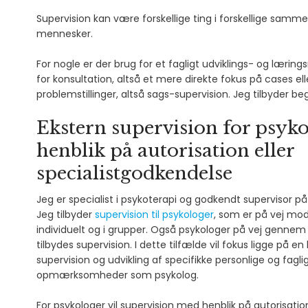
Supervision kan være forskellige ting i forskellige samm
mennesker.
For nogle er der brug for et fagligt udviklings- og læring
for konsultation, altså et mere direkte fokus på cases el
problemstillinger, altså sags-supervision. Jeg tilbyder be
Ekstern supervision for psyk
henblik på autorisation eller
specialistgodkendelse
Jeg er specialist i psykoterapi og godkendt supervisor på
Jeg tilbyder
supervision til psykologer
, som er på vej mod
individuelt og i grupper. Også psykologer på vej gennem
tilbydes supervision. I dette tilfælde vil fokus ligge på e
supervision og udvikling af specifikke personlige og fag
opmærksomheder som psykolog.
For psykologer vil supervision med henblik på autorisatio