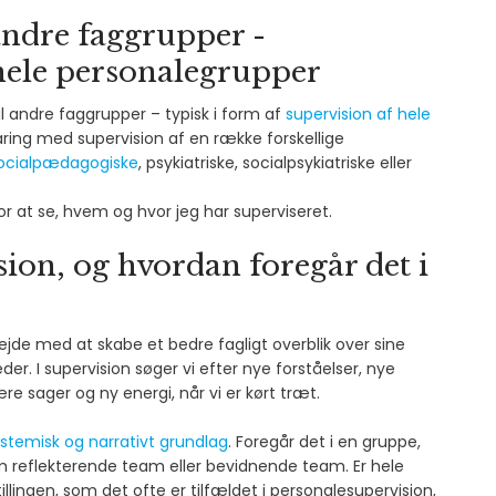
andre faggrupper -
hele personalegrupper
il andre faggrupper – typisk i form af
supervision af hele
faring med supervision af en række forskellige
ocialpædagogiske
, psykiatriske, socialpsykiatriske eller
or at se, hvem og hvor jeg har superviseret.
sion, og hvordan foregår det i
jde med at skabe et bedre fagligt overblik over sine
r. I supervision søger vi efter nye forståelser, nye
ære sager og ny energi, når vi er kørt træt.
stemisk og narrativt grundlag
. Foregår det i en gruppe,
om reflekterende team eller bevidnende team. Er hele
llingen, som det ofte er tilfældet i personalesupervision,