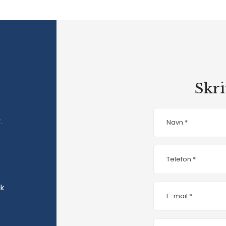
Skri
.
​