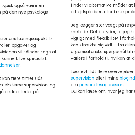
finder vi alternative måder at
 typisk også være en
arbejdspladsen eller i min praksi
us på den nye psykologs
Jeg lægger stor vægt på respekt
metode. Det betyder, at jeg h
vigtigt med fleksibilitet i forh
isionens læringsaspekt fx
kan strække sig vidt – fra dilem
oller, opgaver og
organisatoriske spørgsmål til m
visionen vil således søge at
variere i forhold til, hvilken a
 kunne blive specialist.
ddannelser
.
Læs evt. lidt flere overvejels
supervision
eller i mine
blogin
 kan flere timer slås
om
personalesupervision
.
s eksterne supervision, og
Du kan læse om, hvor jeg har s
egå andre steder på