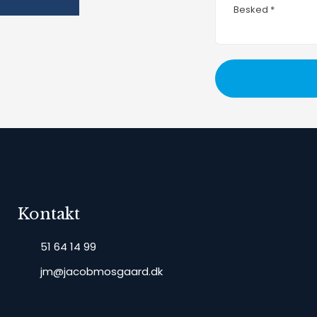
Kontakt
51 64 14 99
jm@jacobmosgaard.dk​