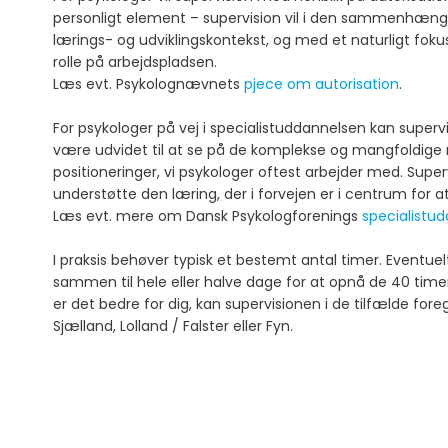
personligt element – supervision vil i den sammenhæng
lærings- og udviklingskontekst, og med et naturligt fok
rolle på arbejdspladsen.
Læs evt. Psykolognævnets
pjece om autorisation
.
For psykologer på vej i specialistuddannelsen kan superv
være udvidet til at se på de komplekse og mangfoldige r
positioneringer, vi psykologer oftest arbejder med. Super
understøtte den læring, der i forvejen er i centrum for at
Læs evt. mere om Dansk Psykologforenings
specialistu
I praksis behøver typisk et bestemt antal timer. Eventuelt
sammen til hele eller halve dage for at opnå de 40 timer
er det bedre for dig, kan supervisionen i de tilfælde for
Sjælland, Lolland / Falster eller Fyn.