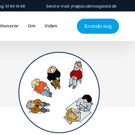
ng: 51 64 14 99
Send e-mail: jm@jacobmosgaard.dk​
Honorar
Om
Viden
Kontakt mig